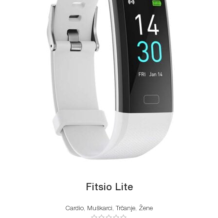
Fitsio Lite
Cardio
,
Muškarci
,
Trčanje
,
Žene