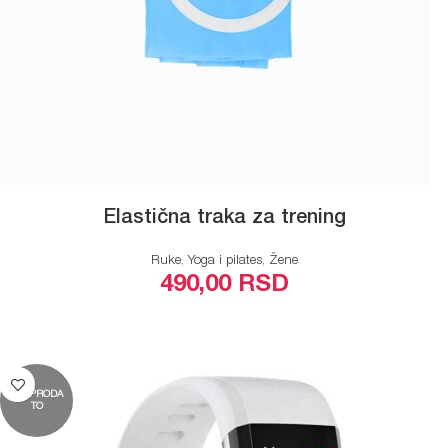
Elastična traka za trening
Ruke
,
Yoga i pilates
,
Žene
490,00
RSD
ODABERITE OPCIJE
RASPRODA
TO