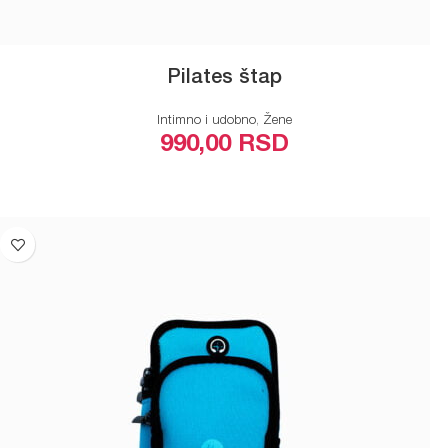
Pilates štap
Intimno i udobno
,
Žene
990,00
RSD
ODABERITE OPCIJE