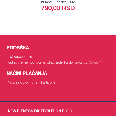
Intimno i udobno
,
Ruke
790,00
RSD
ODABERITE OPCIJE
PODRŠKA
info
@quest42.rs
Radno vreme podrške je od ponedeljka do petka, od 09 do 17h.
NAČINI PLAĆANJA
Plaćanje gotovinom ili karticom
NEW FITNESS DISTRIBUTION D.O.O.