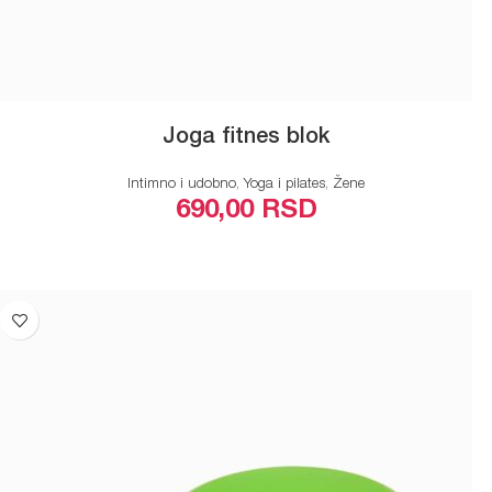
Joga fitnes blok
Intimno i udobno
,
Yoga i pilates
,
Žene
690,00
RSD
ODABERITE OPCIJE