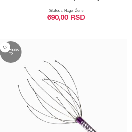
Gluteus
,
Noge
,
Žene
690,00
RSD
ODABERITE OPCIJE
RASPRODA
TO