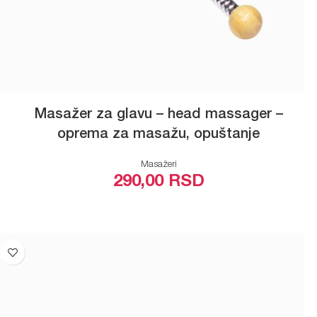
Masažer za glavu – head massager –
oprema za masažu, opuštanje
Masažeri
290,00
RSD
PROČITAJTE JOŠ