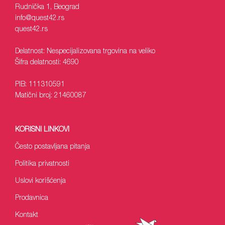
Rudnička 1, Beograd
info
@quest42.rs
quest42
.rs
Delatnost: Nespecijalizovana trgovina na veliko
Šifra delatnosti: 4690
PIB: 111310591
Matični broj: 21460087
KORISNI LINKOVI
Često postavljana pitanja
Politika privatnosti
Uslovi korišćenja
Prodavnica
Kontakt