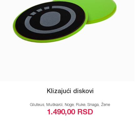
Klizajući diskovi
Gluteus
,
Muškarci
,
Noge
,
Ruke
,
Snaga
,
Žene
1.490,00
RSD
ODABERITE OPCIJE