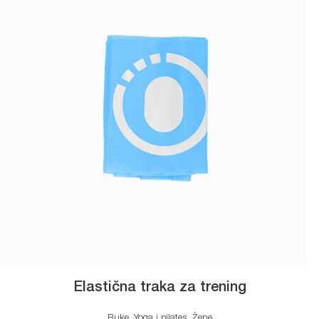
Elastična traka za trening
Ruke
,
Yoga i pilates
,
Žene