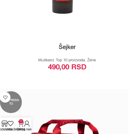
Šejker
Muškarci
,
Top 10 proizvoda
,
Žene
490,00
RSD
PROČITAJTE JOŠ
RASPRODA
TO
0
odavnica
Lista želja
Korpa
Moj nalog