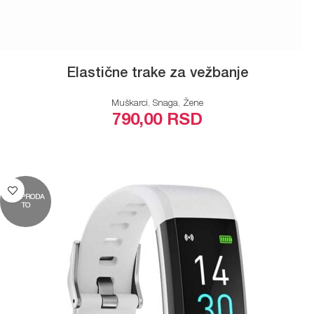
Elastične trake za vežbanje
Muškarci
,
Snaga
,
Žene
790,00
RSD
PROČITAJTE JOŠ
RASPRODA
TO