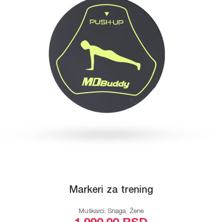
Markeri za trening
Muškarci
,
Snaga
,
Žene
DODAJ U KORPU