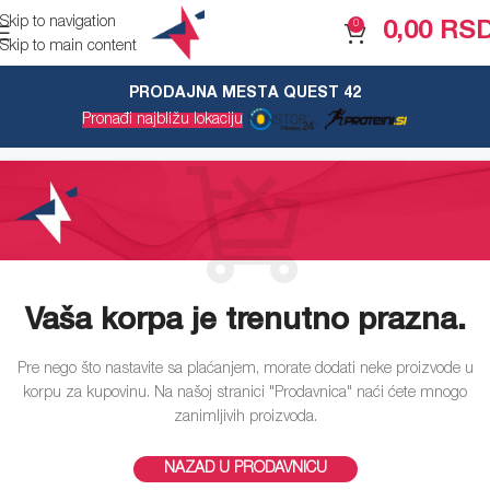
Skip to navigation
0
0,00
RS
Skip to main content
PRODAJNA MESTA QUEST 42
KORPA
Pronađi najbližu lokaciju
Vaša korpa je trenutno prazna.
Pre nego što nastavite sa plaćanjem, morate dodati neke proizvode u
korpu za kupovinu.
Na našoj stranici "Prodavnica" naći ćete mnogo
zanimljivih proizvoda.
NAZAD U PRODAVNICU