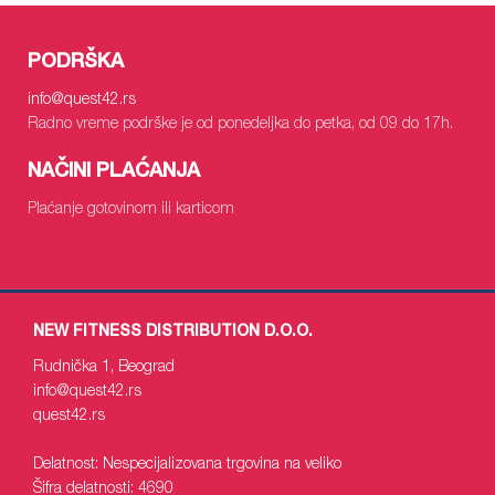
PODRŠKA
info
@quest42.rs
Radno vreme podrške je od ponedeljka do petka, od 09 do 17h.
NAČINI PLAĆANJA
Plaćanje gotovinom ili karticom
NEW FITNESS DISTRIBUTION D.O.O.
Rudnička 1, Beograd
info
@quest42.rs
quest42
.rs
Delatnost: Nespecijalizovana trgovina na veliko
Šifra delatnosti: 4690