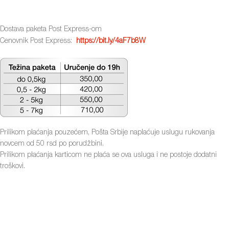
Dostava paketa Post Express-om
Cenovnik Post Express:
https://bit.ly/4aF7b8W
Prilikom plaćanja pouzećem, Pošta Srbije naplaćuje uslugu rukovanja
novcem od 50 rsd po porudžbini.
Prilikom plaćanja karticom ne plaća se ova usluga i ne postoje dodatni
troškovi.