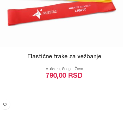
Elastične trake za vežbanje
Muškarci
,
Snaga
,
Žene
790,00
RSD
PROČITAJTE JOŠ