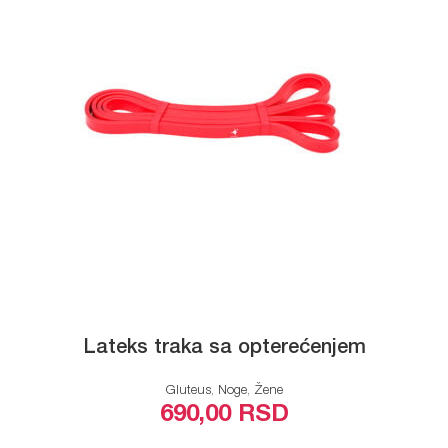
Lateks traka sa opterećenjem
Gluteus
,
Noge
,
Žene
690,00
RSD
ODABERITE OPCIJE