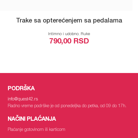
Trake sa opterećenjem sa pedalama
Intimno i udobno
,
Ruke
790,00
RSD
ODABERITE OPCIJE
PODRŠKA
info
@quest42.rs
Radno vreme podrške je od ponedeljka do petka, od 09 do 17h.
NAČINI PLAĆANJA
Plaćanje gotovinom ili karticom