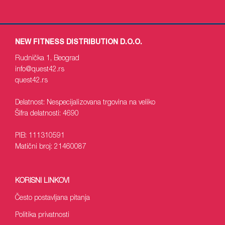
NEW FITNESS DISTRIBUTION D.O.O.
Rudnička 1, Beograd
info
@quest42.rs
quest42
.rs
Delatnost: Nespecijalizovana trgovina na veliko
Šifra delatnosti: 4690
PIB: 111310591
Matični broj: 21460087
KORISNI LINKOVI
Često postavljana pitanja
Politika privatnosti