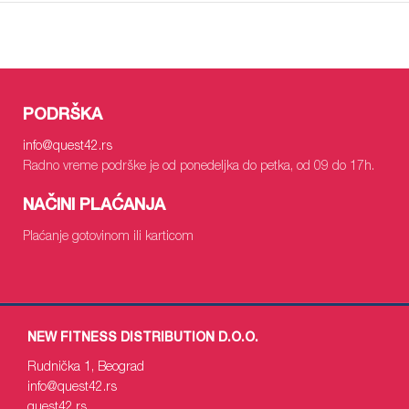
PODRŠKA
info
@quest42.rs
Radno vreme podrške je od ponedeljka do petka, od 09 do 17h.
NAČINI PLAĆANJA
Plaćanje gotovinom ili karticom
NEW FITNESS DISTRIBUTION D.O.O.
Rudnička 1, Beograd
info
@quest42.rs
quest42
.rs