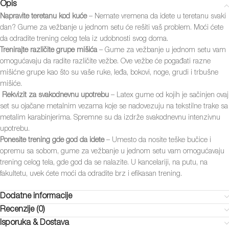
Opis
Napravite teretanu kod kuće
– Nemate vremena da idete u teretanu svaki
dan? Gume za vežbanje u jednom setu će rešiti vaš problem. Moći ćete
da odradite trening celog tela iz udobnosti svog doma.
Trenirajte različite grupe mišića
– Gume za vežbanje u jednom setu vam
omogućavaju da radite različite vežbe. Ove vežbe će pogađati razne
mišićne grupe kao što su vaše ruke, leđa, bokovi, noge, grudi i trbušne
mišiće.
Rekvizit za svakodnevnu upotreb️u
– Latex gume od kojih je sačinjen ovaj
set su ojačane metalnim vezama koje se nadovezuju na tekstilne trake sa
metalim karabinjerima. Spremne su da izdrže svakodnevnu intenzivnu
upotrebu.
Ponesite trening gde god da idete
– Umesto da nosite teške bučice i
opremu sa sobom, gume za vežbanje u jednom setu vam omogućavaju
trening celog tela, gde god da se nalazite. U kancelariji, na putu, na
fakultetu, uvek ćete moći da odradite brz i efikasan trening.
Dodatne informacije
Recenzije (0)
Isporuka & Dostava