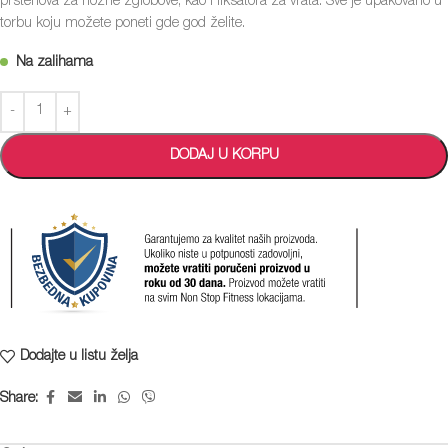
prstenova za nožne zglobove, kao i fiksatora za vrata. Sve je upakovano u
torbu koju možete poneti gde god želite.
Na zalihama
DODAJ U KORPU
Dodajte u listu želja
Share: