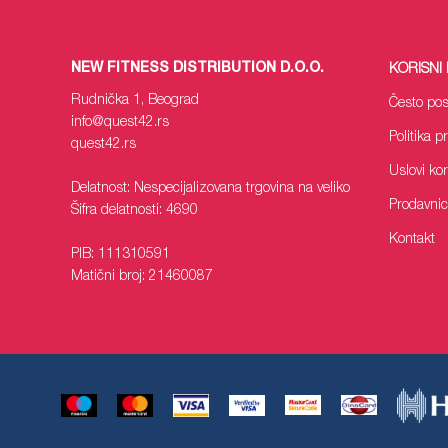
NEW FITNESS DISTRIBUTION D.O.O.
KORISNI 
Rudnička 1, Beograd
Često pos
info
@quest42.rs
Politika p
quest42
.rs
Uslovi ko
Delatnost: Nespecijalizovana trgovina na veliko
Prodavni
Šifra delatnosti: 4690
Kontakt
PIB: 111310591
Matični broj: 21460087