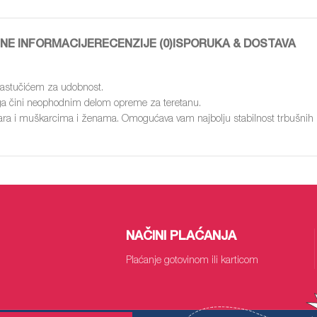
NE INFORMACIJE
RECENZIJE (0)
ISPORUKA & DOSTAVA
 jastučićem za udobnost.
to ga čini neophodnim delom opreme za teretanu.
dgovara i muškarcima i ženama. Omogućava vam najbolju stabilnost trbušnih 
NAČINI PLAĆANJA
Plaćanje gotovinom ili karticom