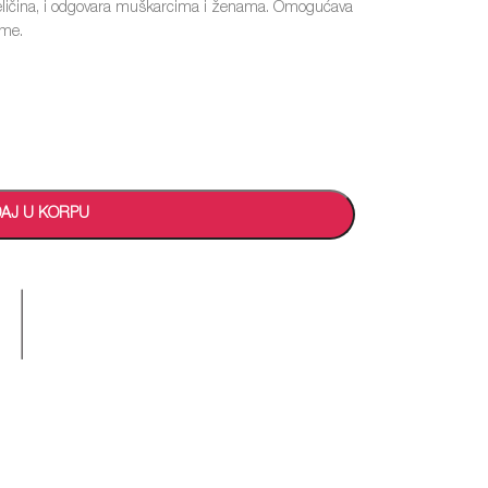
i veličina, i odgovara muškarcima i ženama. Omogućava
čme.
AJ U KORPU