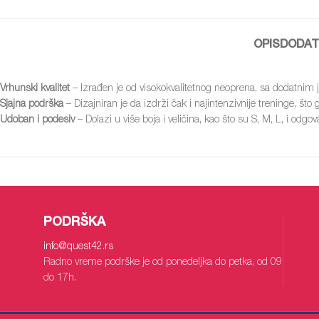
OPIS
DODAT
Vrhunski kvalitet
– Izrađen je od visokokvalitetnog neoprena, sa dodatnim
Sjajna podrška
– Dizajniran je da izdrži čak i najintenzivnije treninge, š
Udoban i podesiv
– Dolazi u više boja i veličina, kao što su S, M, L, i o
PODRŠKA
info
@quest42.rs
Radno vreme podrške je od ponedeljka do petka, od 09
do 17h.