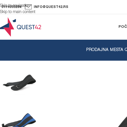
Skip to navigation
0114095284
INFO@QUEST42.RS
Skip to main content
POČ
PRODAJNA MESTA Q