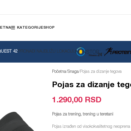
ETNA
KATEGORIJE
SHOP
UEST 42
PRONAĐI NAJBLIŽU LOKACIJU
Početna
Snaga
Pojas za dizanje tegova
Pojas za dizanje te
1.290,00
RSD
Pojas za trening, trening u teretani
Pojas izrađen od visokokvalitetnog neopre