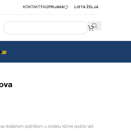
KONTAKT
FAQ
PRIJAVA
LISTA ŽELJA
gova
na sa dodatnom podrškom u predelu kičme podiže vaš