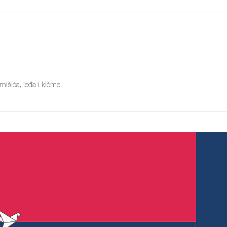
mišića, leđa i kičme.