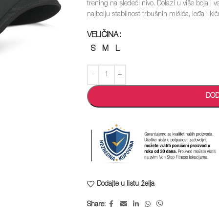
trening na sledeći nivo. Dolazi u više boja 
najbolju stabilnost trbušnih mišića, leđa i ki
VELIČINA
S
M
L
DOD
Dodajte u listu želja
Share: